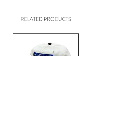
スイカはお祝いの場、アウトド
ア、フルーツのように新鮮かつ健
康的にリフレッシュできるもの。
RELATED PRODUCTS
スケートボードを通して文化、
人々、音楽、芸術、思考と繋がっ
ていき、常に新しいことを学んだ
り取り入れたりし展開してい
る”WATERMELONISM”
Aacapulco Gold / SAIL ON 5
Aacapulco Gold / SAIL
Panel Snapback Cap
価格
￥7,700