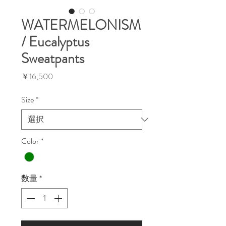
WATERMELONISM
/ Eucalyptus
Sweatpants
価
￥16,500
格
Size
*
Color
*
数量
*