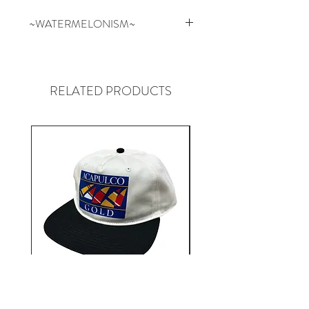
~WATERMELONISM~
スイカはお祝いの場、アウトド
ア、フルーツのように新鮮かつ健
康的にリフレッシュできるもの。
RELATED PRODUCTS
スケートボードを通して文化、
人々、音楽、芸術、思考と繋がっ
ていき、常に新しいことを学んだ
り取り入れたりし展開してい
る”WATERMELONISM”
Aacapulco Gold / SAIL ON 5
Aacapulco Gold / SAIL