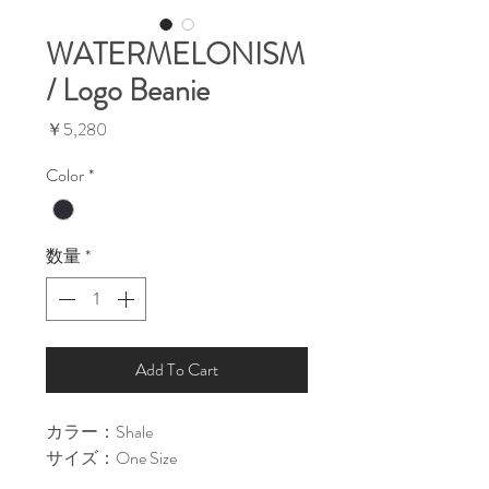
WATERMELONISM
/ Logo Beanie
価
￥5,280
格
Color
*
数量
*
Add To Cart
カラー：Shale
サイズ：One Size