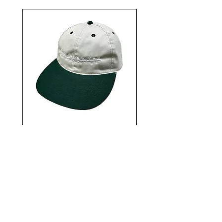
人々、音楽、芸術、思考と繋がっ
ていき、常に新しいことを学んだ
り取り入れたりし展開してい
る”WATERMELONISM”
12AUTHENTIC / Bonne
12AUTHENTIC / Bo
journée 2 Tone Cap
価格
￥6,930
12STADIUM