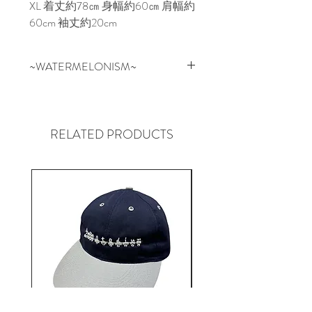
XL 着丈約78㎝ 身幅約60㎝ 肩幅約
60cm 袖丈約20cm
~WATERMELONISM~
スイカはお祝いの場、アウトド
ア、フルーツのように新鮮かつ健
康的にリフレッシュできるもの。
RELATED PRODUCTS
スケートボードを通して文化、
人々、音楽、芸術、思考と繋がっ
ていき、常に新しいことを学んだ
り取り入れたりし展開してい
る”WATERMELONISM”