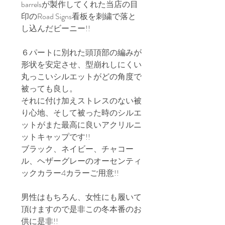
barrelsが製作してくれた当店の目
印のRoad Signs看板を刺繍で落と
し込んだビーニー!!
６パートに別れた頭頂部の編みが
形状を安定させ、型崩れしにくい
丸っこいシルエットがどの角度で
被っても良し。
それに付け加えストレスのない被
り心地、そして被った時のシルエ
ットがまた最高に良いアクリルニ
ットキャップです!!
ブラック、ネイビー、チャコー
ル、ヘザーグレーのオーセンティ
ックカラー4カラーご用意!!
男性はもちろん、女性にも履いて
頂けますので是非この冬本番のお
供に是非!!