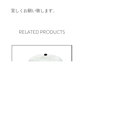
宜しくお願い致します。
RELATED PRODUCTS
Aacapulco Gold / SAIL ON 5
Aacapulco Gold / SAIL