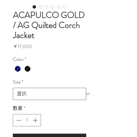
ACAPULCO GOLD
/ AG Quilted Corch
Jacket
価
￥17,600
格
Color
*
Size
*
数量
*