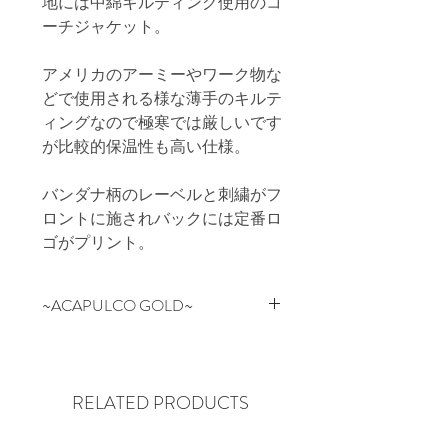
地には中綿キルティング使用のコ
ーチジャケット。

アメリカのアーミーやワーク物な
どで使用される様な薄手のキルテ
ィングなので極寒では厳しいです
が比較的保温性も高い仕様。

バンダナ柄のレーベルと刺繍がフ
ロントに施されバックには定番ロ
ゴがプリント。
~ACAPULCO GOLD~
NYの某有名スケートブランドの
デザイン/企画を担当していたス
タッフが2006年にスタートした
RELATED PRODUCTS
NEW YORK SOHO発のブランド