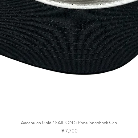
Aacapulco Gold / SAIL ON 5 Panel Snapback Cap
価格
￥7,700