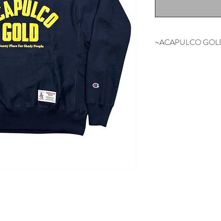
~ACAPULCO GOL
NYの某有名スケ
担当していたスタッ
NEW YORK SO