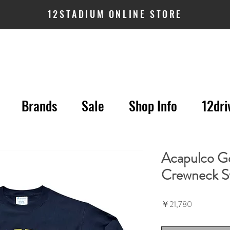
12STADIUM ONLINE STORE
Brands
Sale
Shop Info
12dri
Acapulco G
Crewneck Sw
価
￥21,780
格