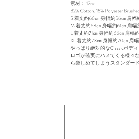
素材： 12oz.
82% Cotton. 18% Polyester Brushed
S 着丈約66㎝ 身幅約56㎝ 肩幅約
M 着丈約68㎝ 身幅約61㎝ 肩幅約
L 着丈約71㎝ 身幅約66㎝ 肩幅約
XL 着丈約73㎝ 身幅約70㎝ 肩幅
やっぱり絶対的なClassicボディ
ロゴが確実にハメてくる様々な
ら楽しめてしまうスタンダードかつ