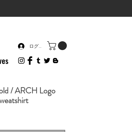
ログイン
ves
old / ARCH Logo
eatshirt