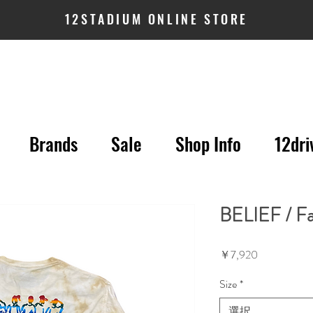
12STADIUM ONLINE STORE
Brands
Sale
Shop Info
12dri
BELIEF / Fa
価
￥7,920
格
Size
*
選択