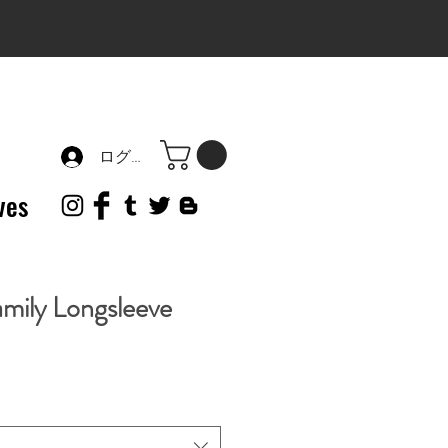
ログイン
ves
mily Longsleeve