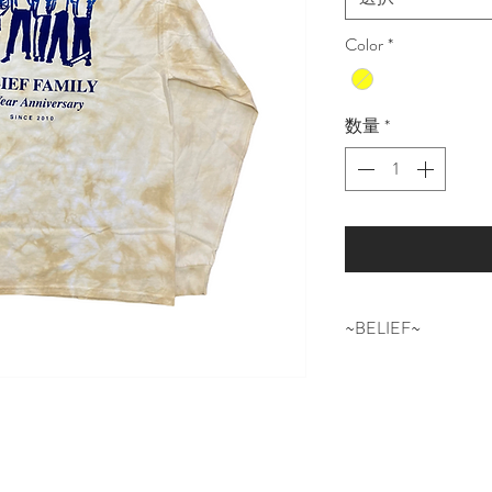
Color
*
数量
*
~BELIEF~
NEWYORKはQUEE
“BELIEF” BE
地元のアーティス
地ならではのロー
プ。 そして”ONL