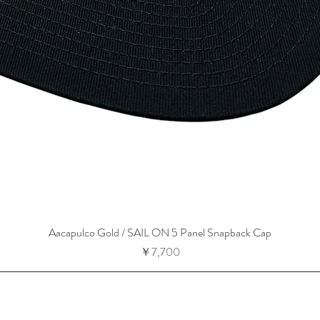
Aacapulco Gold / SAIL ON 5 Panel Snapback Cap
価格
￥7,700