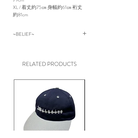
XL / 着丈約75㎝ 身幅約61㎝ 裄丈
約81cm
~BELIEF~
NEWYORKはQUEENSにある
SKATE SHOP “BELIEF” BELIEFの
スケートチームはもちろん、地元
RELATED PRODUCTS
のアーティストなども着用するな
ど、その土地ならではのローカル
に根付いたセレクトショップ。
そして”ONLY NY”と親交が深いだ
けに、独特の存在感のデザインに
も注目ですが、やはりSHOPのコ
ンセプトや姿勢、メッセージが前
向きで素晴らしく、その土地に根
付いているローカル臭がたまらな
い、まさに「LIFE STYLE