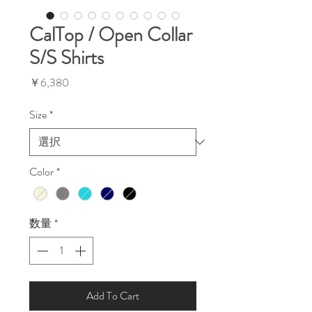
CalTop / Open Collar
S/S Shirts
価
￥6,380
格
Size
*
Color
*
数量
*
Add To Cart