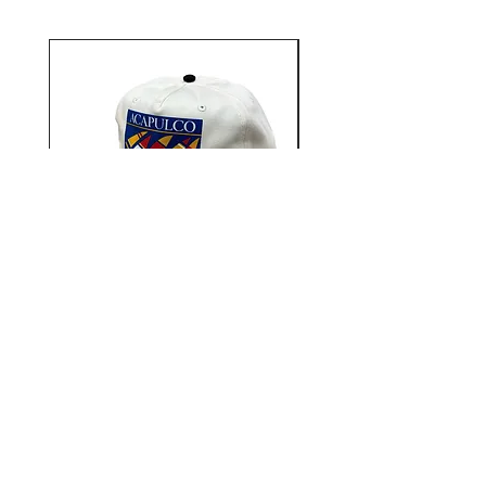
な価格で幅広い人達に愛用された
いという信念から、 アジア生産
などもしていますが、アメリカ生
産の製品でも、その信念を貫き、
リーズナブルな 価格を実現。
地元L.A.の若者からお年寄りまで
愛用されているデイリーウェアで
す。
Aacapulco Gold / SAIL ON 5
Aacapulco Gold / SAIL
Panel Snapback Cap
価格
￥7,700