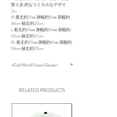
第１歩 的なコミカルなデザイ
ン。
M 着丈約71㎝ 身幅約51㎝ 肩幅約
46cm 袖丈約20cm
L 着丈約74㎝ 身幅約56㎝ 肩幅約
53cm 袖丈約22cm
XL 着丈約76㎝ 身幅約61㎝ 肩幅約
58cm 袖丈約23cm
~Cold World Frozen Goods~
Reigning Champなどの一流ブラン
ドからストリート・ブランド、更
にはアルバム・ジャケット制作ま
RELATED PRODUCTS
で様々なデザインを提供するアー
チスト "Rhek" を中心に展開される
ブランド "CWFG" はストリート・
カルチャーに精通しているだけあ