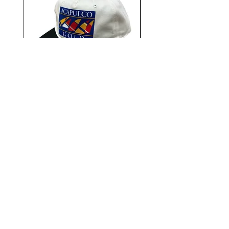
り音・ネタからブランド名由来の
(Cold World) 社会風刺などから幅
広い観点から作り出される無二な
グラフィックはメッセージ性とユ
ニークさを持ち合わせ独特の世界
観を表現する注目のブランドの１
つ。
今期は ペインティング・アーチ
Aacapulco Gold / SAIL ON 5
Aacapulco Gold / SAIL
スト"Kyle Stewart" と 彫り師とイラ
Panel Snapback Cap
ストレーターの顔を持つ "Dan
価格
￥7,700
Clifman" の２名のゲストに招き更
なる個性と異彩が溢れるコレクシ
ョンとなっております。
彼らのベースであるカナダとアメ
12STADIUM
リカではBodegaやLivestockなどで
千葉県千葉市中央区富士見2-13-14
展開中。
キタガワビル1Ｆ
TEL：
043-222-2553