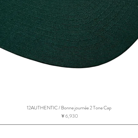
12AUTHENTIC / Bonne journée 2 Tone Cap
価格
￥6,930