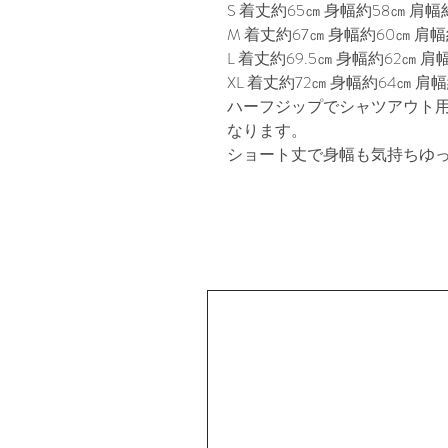
S 着丈約65㎝ 身幅約58㎝ 肩幅約4
M 着丈約67㎝ 身幅約60㎝ 肩幅約
L 着丈約69.5㎝ 身幅約62㎝ 肩幅
XL 着丈約72㎝ 身幅約64㎝ 肩幅約
ハーフジップでシャツアウト
なります。
ショート丈で身幅も気持ちゆ