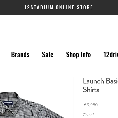
12STADIUM ONLINE STORE
Brands
Sale
Shop Info
12dri
Launch Basic
Shirts
価
￥9,980
格
Color
*