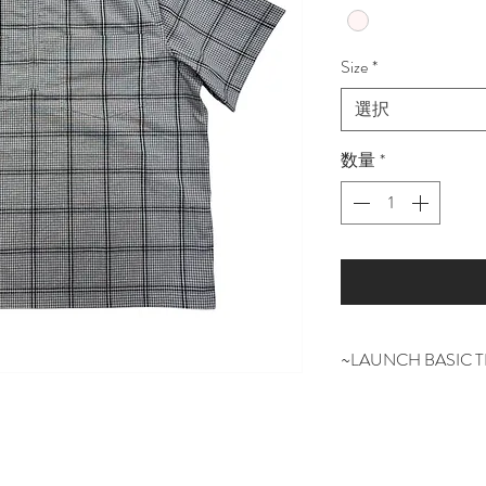
Size
*
選択
数量
*
~LAUNCH BASIC 
ベーシックを基本
常に人々が求める
ュールとプライシ
本のブランド。