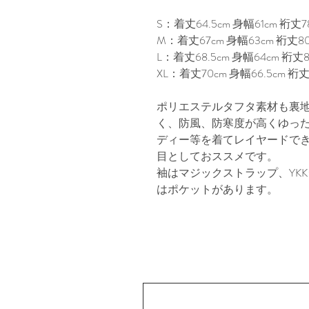
S：着丈64.5cm 身幅61cm 裄丈78
M：着丈67cm 身幅63cm 裄丈80
L：着丈68.5cm 身幅64cm 裄丈82
XL：着丈70cm 身幅66.5cm 裄丈8
ポリエステルタフタ素材も裏
く、防風、防寒度が高くゆっ
ディー等を着てレイヤードで
目としておススメです。

袖はマジックストラップ、YK
はポケットがあります。