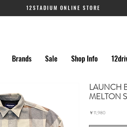
12STADIUM ONLINE STORE
Brands
Sale
Shop Info
12dri
LAUNCH B
MELTON S
価
￥11,980
格