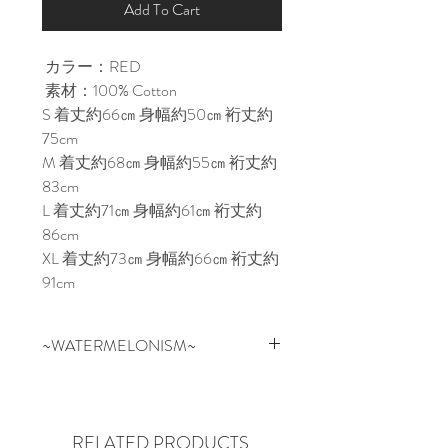
Add To Cart
カラー：RED
素材：100% Cotton
S 着丈約66㎝ 身幅約50㎝ 裄丈約
75cm
M 着丈約68㎝ 身幅約55㎝ 裄丈約
83cm
L 着丈約71㎝ 身幅約61㎝ 裄丈約
86cm
XL 着丈約73㎝ 身幅約66㎝ 裄丈約
91cm
~WATERMELONISM~
スイカはお祝いの場、アウトド
ア、フルーツのように新鮮かつ健
康的にリフレッシュできるもの。
RELATED PRODUCTS