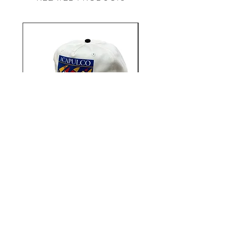
スケートボードを通して文化、
人々、音楽、芸術、思考と繋がっ
ていき、常に新しいことを学んだ
り取り入れたりし展開してい
る”WATERMELONISM”
Aacapulco Gold / SAIL ON 5
Aacapulco Gold / SAIL
Panel Snapback Cap
価格
￥7,700