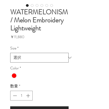
WATERMELONISM
/ Melon Embroidery
Lightweight
価
￥11,880
格
Size
*
Color
*
数量
*