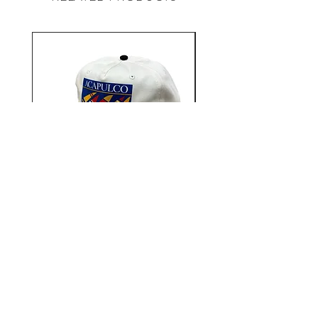
スケートボードを通して文化、
人々、音楽、芸術、思考と繋がっ
ていき、常に新しいことを学んだ
り取り入れたりし展開してい
る”WATERMELONISM”
Aacapulco Gold / SAIL ON 5
Aacapulco Gold / SAIL
Panel Snapback Cap
価格
￥7,700