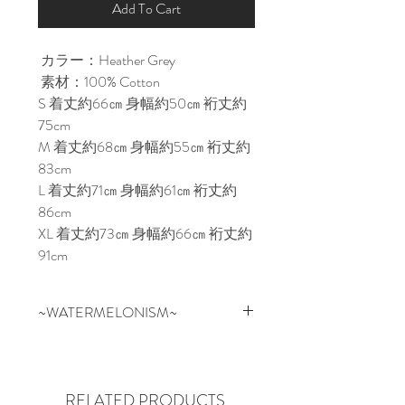
Add To Cart
カラー：Heather Grey
素材：100% Cotton
S 着丈約66㎝ 身幅約50㎝ 裄丈約
75cm
M 着丈約68㎝ 身幅約55㎝ 裄丈約
83cm
L 着丈約71㎝ 身幅約61㎝ 裄丈約
86cm
XL 着丈約73㎝ 身幅約66㎝ 裄丈約
91cm
~WATERMELONISM~
スイカはお祝いの場、アウトド
ア、フルーツのように新鮮かつ健
康的にリフレッシュできるもの。
RELATED PRODUCTS