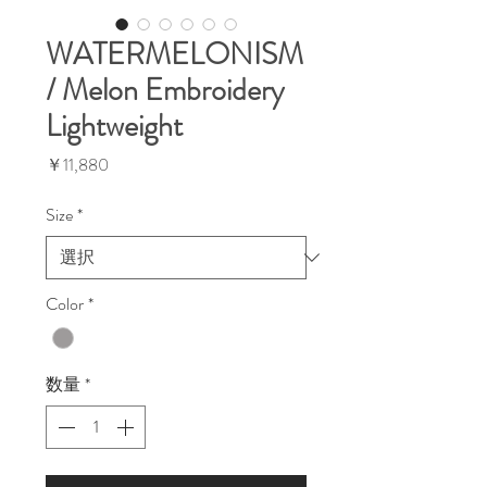
WATERMELONISM
/ Melon Embroidery
Lightweight
価
￥11,880
格
Size
*
Color
*
数量
*