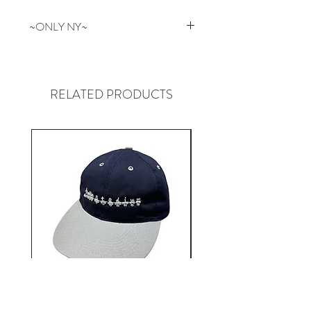
~ONLY NY~
NEW YORKはマンハッタン生まれ
のONLY NY。
革新的なデザインと97年頃の
RELATED PRODUCTS
NYC Graffitiカルチャー、コアな
POLOやTHE NORTH FACE等のア
ンダーグラウンドストリートカル
チャーをルーツに持ち、地元Park
Ave近辺のHOODで起こる全ての
ものを表現しています。
12AUTHENTIC / Bonne
12AUTHENTIC / Bo