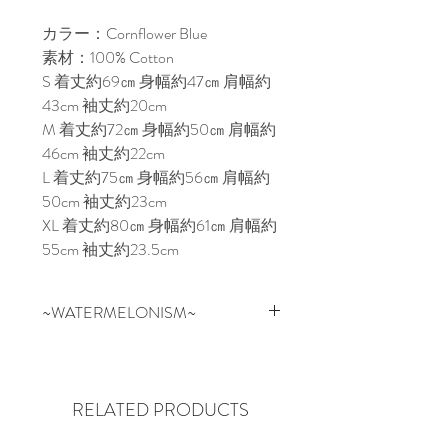
カラー：Cornflower Blue
素材：100% Cotton
S 着丈約69㎝ 身幅約47㎝ 肩幅約
43cm 袖丈約20cm
M 着丈約72㎝ 身幅約50㎝ 肩幅約
46cm 袖丈約22cm
L 着丈約75㎝ 身幅約56㎝ 肩幅約
50cm 袖丈約23cm
XL 着丈約80㎝ 身幅約61㎝ 肩幅約
55cm 袖丈約23.5cm
~WATERMELONISM~
スイカはお祝いの場、アウトド
ア、フルーツのように新鮮かつ健
康的にリフレッシュできるもの。
RELATED PRODUCTS
スケートボードを通して文化、
人々、音楽、芸術、思考と繋がっ