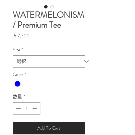
WATERMELONISM
/ Premium Tee
価
￥7,700
格
Size
*
Color
*
数量
*
Add To Cart