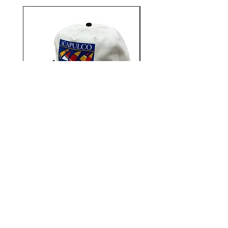
ていき、常に新しいことを学んだ
り取り入れたりし展開してい
る”WATERMELONISM”
Aacapulco Gold / SAIL ON 5
Aacapulco Gold / SAIL
Panel Snapback Cap
価格
￥7,700
12STADIUM