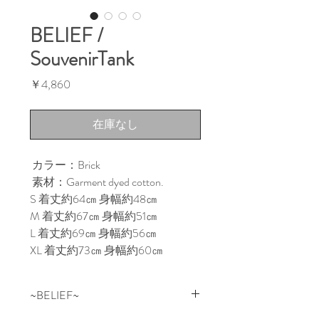
BELIEF /
SouvenirTank
価
￥4,860
格
在庫なし
カラー：Brick
素材：Garment dyed cotton.
S 着丈約64㎝ 身幅約48㎝
M 着丈約67㎝ 身幅約51㎝
L 着丈約69㎝ 身幅約56㎝
XL 着丈約73㎝ 身幅約60㎝
~BELIEF~