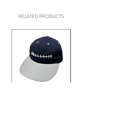
NEWYORKはQUEENSにある
SKATE SHOP “BELIEF” BELIEFの
スケートチームはもちろん、地元
RELATED PRODUCTS
のアーティストなども着用するな
ど、その土地ならではのローカル
に根付いたセレクトショップ。
そして”ONLY NY”と親交が深いだ
けに、独特の存在感のデザインに
も注目ですが、やはりSHOPのコ
ンセプトや姿勢、メッセージが前
向きで素晴らしく、その土地に根
付いているローカル臭がたまらな
い、まさに「LIFE STYLE
ORIGINAL CLOTHING」
12AUTHENTIC / Bonne
12AUTHENTIC / Bo
journée 2 Tone Cap
価格
￥6,930