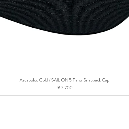
Aacapulco Gold / SAIL ON 5 Panel Snapback Cap
価格
￥7,700
-13-14