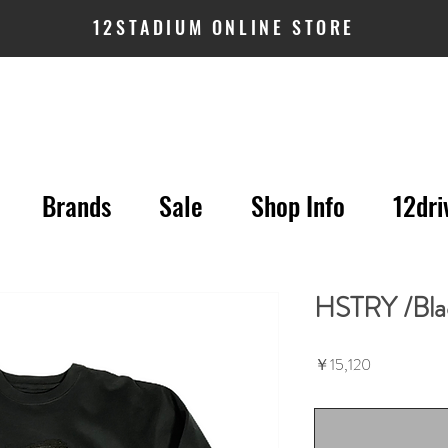
12STADIUM ONLINE STORE
Brands
Sale
Shop Info
12dri
HSTRY /Bla
価
￥15,120
格