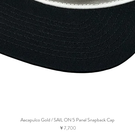
Aacapulco Gold / SAIL ON 5 Panel Snapback Cap
価格
￥7,700