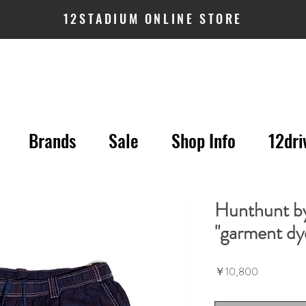
12STADIUM ONLINE STORE
Brands
Sale
Shop Info
12dri
Hunthunt by
"garment dy
価
￥10,800
格