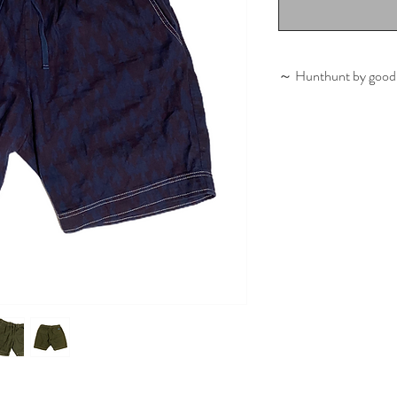
～ Hunthunt by good
製作者自らが、様
たり前に存在する
びをコンセプトに
が重要視する部分
言う要素をグッド
ら、様々な表情で
服作り上げていくG
ド。