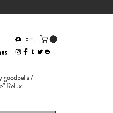
ログイン
ves
 goodbells /
e" Relux